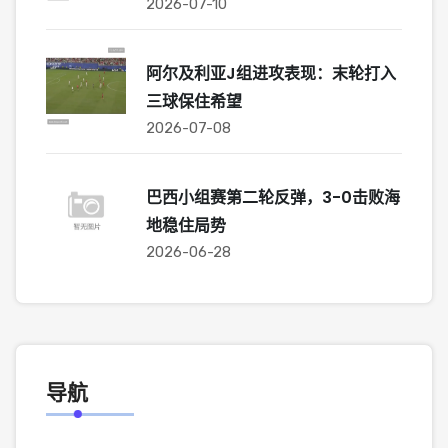
2026-07-10
阿尔及利亚J组进攻表现：末轮打入
三球保住希望
2026-07-08
巴西小组赛第二轮反弹，3-0击败海
地稳住局势
2026-06-28
导航