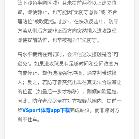
篮下浅色半圆区域）且未提前两秒以上建立位
置，即便静止，也可能因“无防守意图”或“不合
理站位”被吹阻挡。此外，在快攻反击中，防守
方若从侧后方或非正面方向突然插入进攻路径，
即使提前站位，也常被视为非法防守。
高水平裁判在判罚时，会评估这次接触是否“可
避免”。如果进攻球员有足够时间和空间改变方
向或停止，却仍选择强行冲撞，通常判带球撞
人；反之，若防守者突然出现在其无法合理避让
的位置（如最后一步才横移），则倾向吹阻挡。
因此，防守者应尽量在对方视野范围内、提前一
步
VSport体育app下载
完成站位，而非赌对方
刹不住车。