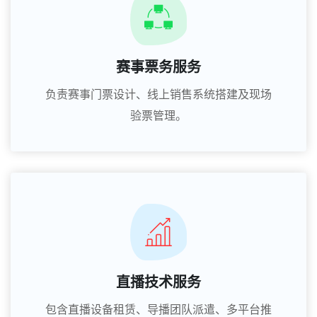
赛事票务服务
负责赛事门票设计、线上销售系统搭建及现场
验票管理。
直播技术服务
包含直播设备租赁、导播团队派遣、多平台推