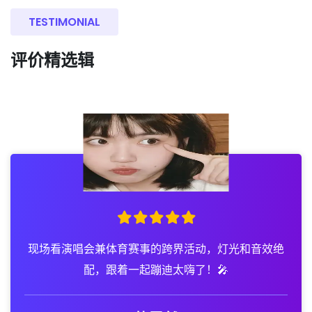
TESTIMONIAL
评价精选辑
现场看演唱会兼体育赛事的跨界活动，灯光和音效绝
配，跟着一起蹦迪太嗨了！🎤