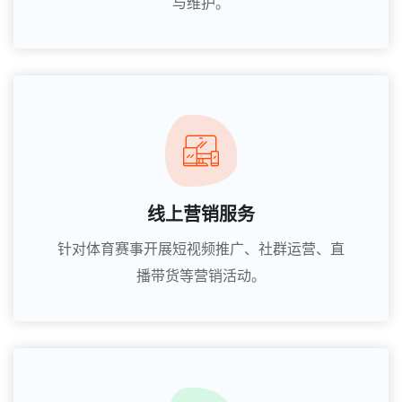
与维护。
线上营销服务
针对体育赛事开展短视频推广、社群运营、直
播带货等营销活动。