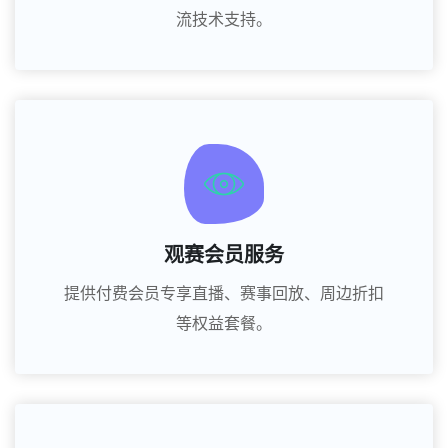
流技术支持。
观赛会员服务
提供付费会员专享直播、赛事回放、周边折扣
等权益套餐。