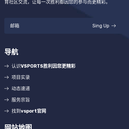
育社区交流，让每一次胜利都因您的参与而更精彩。
Sing Up
导航
认识
VSPORTS胜利因您更精彩
项目实录
动态速递
服务宗旨
找到
vsport官网
网站地图