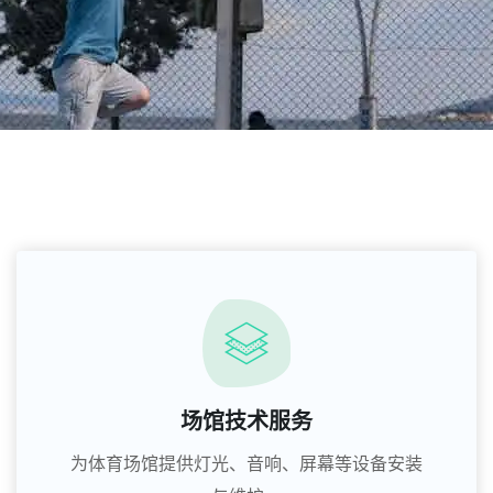
场馆技术服务
为体育场馆提供灯光、音响、屏幕等设备安装