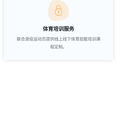
体育培训服务
联合退役运动员提供线上线下体育技能培训课
程定制。