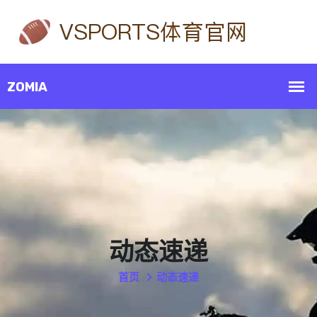
动态速递
首页
动态速递