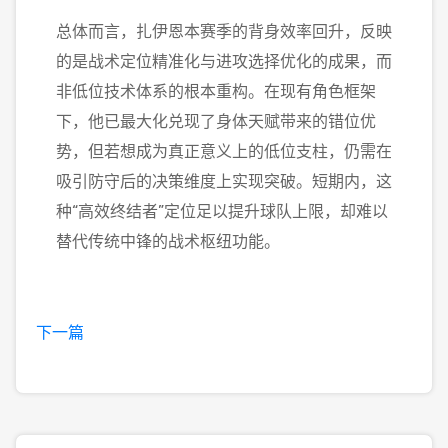
总体而言，扎伊恩本赛季的背身效率回升，反映
的是战术定位精准化与进攻选择优化的成果，而
非低位技术体系的根本重构。在现有角色框架
下，他已最大化兑现了身体天赋带来的错位优
势，但若想成为真正意义上的低位支柱，仍需在
吸引防守后的决策维度上实现突破。短期内，这
种“高效终结者”定位足以提升球队上限，却难以
替代传统中锋的战术枢纽功能。
下一篇