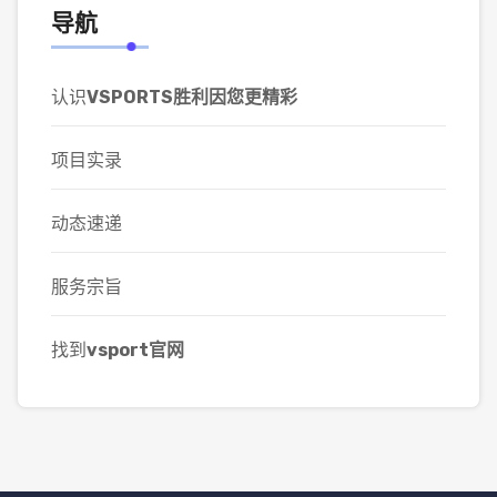
导航
认识
VSPORTS胜利因您更精彩
项目实录
动态速递
服务宗旨
找到
vsport官网